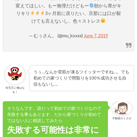
変えてほしい。もー無理だけどもー
朝から胃がキ
リキリ
3ヶ月前に戻りたい。旦那には口が裂
けても言えないし、色々ストレス
— むぅさん。 (@mu_koxxx)
June 7, 2019
うぅ…なんか背筋が凍るツイッターですね…。でも
初めての家づくりで間取りを100％成功させる自
信もないし…
住宅王に俺はな
る！
そうなんです。誰だって初めての家づくりなので
失敗する事もあります。だから家づくりが初めて
不動産のミカタ
ではない人に相談してみたら
失敗する可能性は非常に