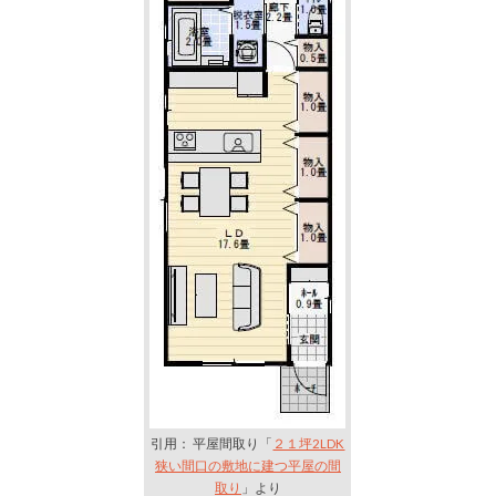
引用： 平屋間取り「
２１坪2LDK
狭い間口の敷地に建つ平屋の間
取り
」より