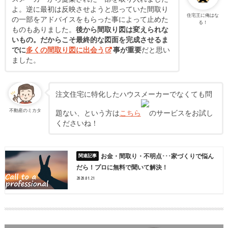
よ。逆に最初は反映させようと思っていた間取り
住宅王に俺はな
の一部をアドバイスをもらった事によって止めた
る！
ものもありました。
後から間取り図は変えられな
いもの。だからこそ最終的な図面を完成させるま
でに
多くの間取り図に出会う
事が重要
だと思い
ました。
注文住宅に特化したハウスメーカーでなくても問
不動産のミカタ
題ない、という方は
こちら
のサービスをお試し
くださいね！
お金・間取り・不明点･･･家づくりで悩ん
だら！プロに無料で聞いて解決！
2020.01.21