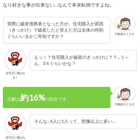
なり好きな事が出来ない…なんて本末転倒ですよね。
実際に破産債務者となった方が、住宅購入が原因
（きっかけ）で破産したと答えた方は全体の何割
不動産のミカタ
ぐらいいるかご存知ですか？
えっ！？住宅購入が破産のきっかけに？？…う～
ん、3％ぐらいかな？
住宅王に俺はな
る！
約16%
正解は
の割合です。
不動産のミカタ
そんな…6人に1人って、想像以上に多い…
住宅王に俺はな