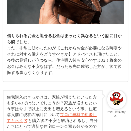
借りられるお金と
返せるお金はまったく異なるという話に目か
ら鱗
でした。
また、非常に助かったのが【これからお金が必要になる時期や
それに対する備えをどうすべきか】アドバイスも頂けたこと。
今後の見通しが立つなら、住宅購入後も安心ですよね！将来の
お金はみんな不安なはず。だったら先に確認した方が、後で後
悔する事もなくなります。
住宅購入のきっかけは、家族が増えたといった方
も多いのではないでしょうか？家族が増えたとい
う事は今まで以上に支出も増えるという事。住宅
住宅王に俺はな
購入前に現在の家計について
プロに無料で相談し
る！
てもらう
と購入後の不安も解消されるし、自分
たちにとって適切な住宅ローン金額も分かるので