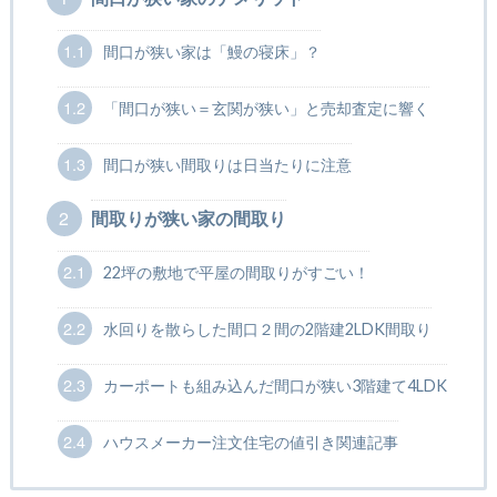
1.1
間口が狭い家は「鰻の寝床」？
1.2
「間口が狭い＝玄関が狭い」と売却査定に響く
1.3
間口が狭い間取りは日当たりに注意
2
間取りが狭い家の間取り
2.1
22坪の敷地で平屋の間取りがすごい！
2.2
水回りを散らした間口２間の2階建2LDK間取り
2.3
カーポートも組み込んだ間口が狭い3階建て4LDK
2.4
ハウスメーカー注文住宅の値引き関連記事