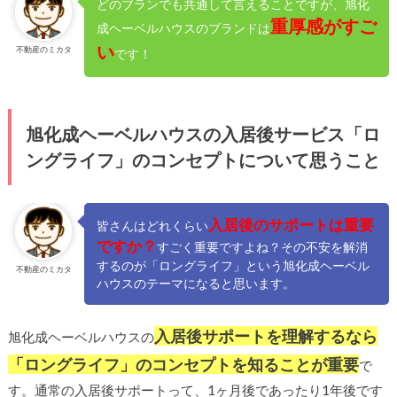
どのブランでも共通して言えることですが、旭化
重厚感がすご
成ヘーベルハウスのブランドは
い
不動産のミカタ
です！
旭化成ヘーベルハウスの入居後サービス「ロ
ングライフ」のコンセプトについて思うこと
入居後のサポートは重要
皆さんはどれくらい
ですか？
すごく重要ですよね？その不安を解消
するのが「ロングライフ」という旭化成ヘーベル
不動産のミカタ
ハウスのテーマになると思います。
入居後サポートを理解するなら
旭化成ヘーベルハウスの
「ロングライフ」のコンセプトを知ることが重要
で
す。通常の入居後サポートって、1ヶ月後であったり1年後です