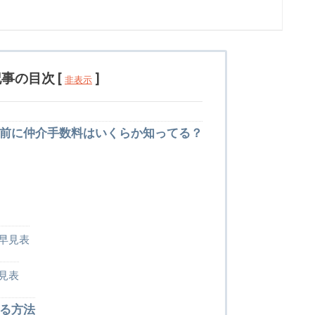
記事の目次
[
]
非表示
前に仲介手数料はいくらか知ってる？
早見表
見表
る方法