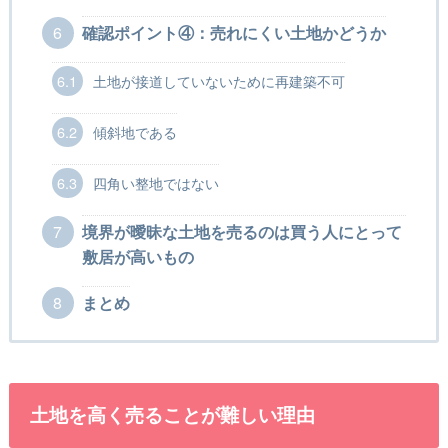
6
確認ポイント④：売れにくい土地かどうか
6.1
土地が接道していないために再建築不可
6.2
傾斜地である
6.3
四角い整地ではない
7
境界が曖昧な土地を売るのは買う人にとって
敷居が高いもの
8
まとめ
土地を高く売ることが難しい理由