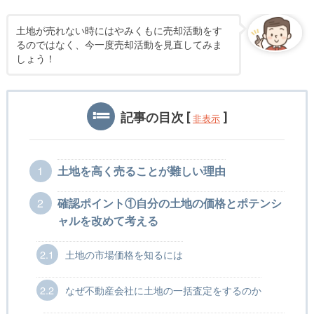
土地が売れない時にはやみくもに売却活動をす
るのではなく、今一度売却活動を見直してみま
しょう！
記事の目次
[
]
非表示
1
土地を高く売ることが難しい理由
2
確認ポイント①自分の土地の価格とポテンシ
ャルを改めて考える
2.1
土地の市場価格を知るには
2.2
なぜ不動産会社に土地の一括査定をするのか