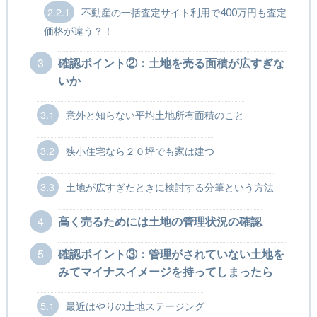
2.2.1
不動産の一括査定サイト利用で400万円も査定
価格が違う？！
3
確認ポイント②：土地を売る面積が広すぎな
いか
3.1
意外と知らない平均土地所有面積のこと
3.2
狭小住宅なら２０坪でも家は建つ
3.3
土地が広すぎたときに検討する分筆という方法
4
高く売るためには土地の管理状況の確認
5
確認ポイント③：管理がされていない土地を
みてマイナスイメージを持ってしまったら
5.1
最近はやりの土地ステージング